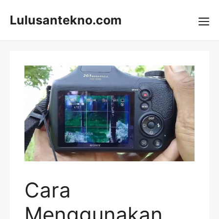
Skip
to
Lulusantekno.com
content
Me
Cara
Menggunakan