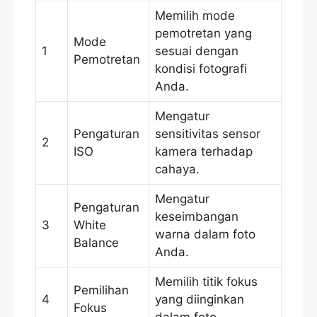
Memilih mode
pemotretan yang
Mode
1
sesuai dengan
Pemotretan
kondisi fotografi
Anda.
Mengatur
Pengaturan
sensitivitas sensor
2
ISO
kamera terhadap
cahaya.
Mengatur
Pengaturan
keseimbangan
3
White
warna dalam foto
Balance
Anda.
Memilih titik fokus
Pemilihan
4
yang diinginkan
Fokus
dalam foto.