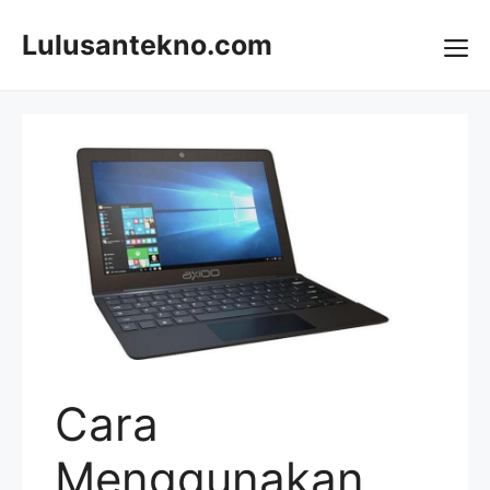
Skip
to
Lulusantekno.com
content
Me
Cara
Menggunakan