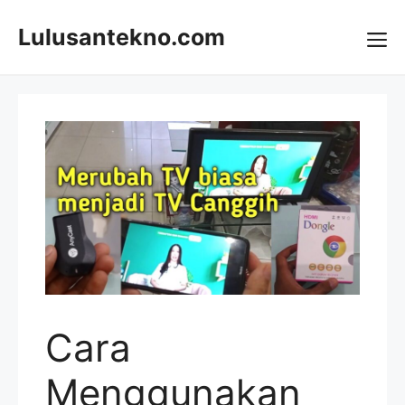
Skip
to
Lulusantekno.com
content
Me
Cara
Menggunakan