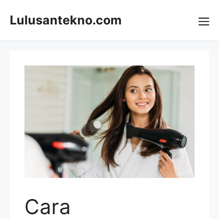
Skip
to
Lulusantekno.com
content
Me
Cara