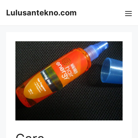
Skip
to
Lulusantekno.com
content
Me