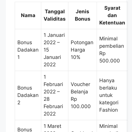
Syarat
Tanggal
Jenis
Nama
dan
Validitas
Bonus
Ketentuan
1 Januari
Minimal
Bonus
2022 –
Potongan
pembelian
Dadakan
15
Harga
Rp
1
Januari
10%
500.000
2022
1
Hanya
Februari
Voucher
Bonus
berlaku
2022 –
Belanja
Dadakan
untuk
28
Rp
2
kategori
Februari
100.000
Fashion
2022
1 Maret
Minimal
Bonus