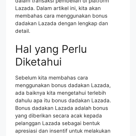
dalam transaksi pembelian di platform
Lazada. Dalam artikel ini, kita akan
membahas cara menggunakan bonus
dadakan Lazada dengan lengkap dan
detail.
Hal yang Perlu
Diketahui
Sebelum kita membahas cara
menggunakan bonus dadakan Lazada,
ada baiknya kita mengetahui terlebih
dahulu apa itu bonus dadakan Lazada.
Bonus dadakan Lazada adalah bonus
yang diberikan secara acak kepada
pelanggan Lazada sebagai bentuk
apresiasi dan insentif untuk melakukan