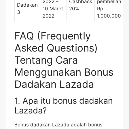
2022 –
Cashback
pembelian
Dadakan
10 Maret
20%
Rp
3
2022
1.000.000
FAQ (Frequently
Asked Questions)
Tentang Cara
Menggunakan Bonus
Dadakan Lazada
1. Apa itu bonus dadakan
Lazada?
Bonus dadakan Lazada adalah bonus