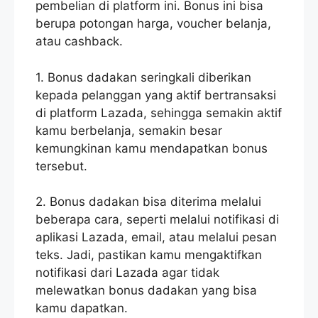
pembelian di platform ini. Bonus ini bisa
berupa potongan harga, voucher belanja,
atau cashback.
1. Bonus dadakan seringkali diberikan
kepada pelanggan yang aktif bertransaksi
di platform Lazada, sehingga semakin aktif
kamu berbelanja, semakin besar
kemungkinan kamu mendapatkan bonus
tersebut.
2. Bonus dadakan bisa diterima melalui
beberapa cara, seperti melalui notifikasi di
aplikasi Lazada, email, atau melalui pesan
teks. Jadi, pastikan kamu mengaktifkan
notifikasi dari Lazada agar tidak
melewatkan bonus dadakan yang bisa
kamu dapatkan.