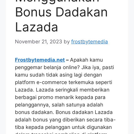
Bonus Dadakan
Lazada
November 21, 2023
by
frostbytemedia
Frostbytemedia.net
–
Apakah kamu
penggemar belanja online? Jika iya, pasti
kamu sudah tidak asing lagi dengan
platform e-commerce terkemuka seperti
Lazada. Lazada seringkali memberikan
berbagai promo menarik kepada para
pelanggannya, salah satunya adalah
bonus dadakan. Bonus dadakan Lazada
adalah bonus yang diberikan secara tiba-
tiba kepada pelanggan untuk digunakan