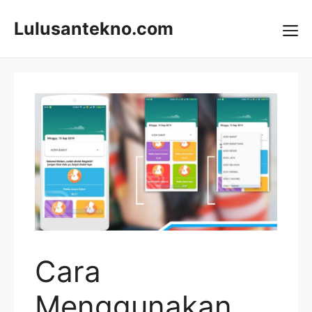
Skip
to
Lulusantekno.com
content
Me
Cara
Menggunakan