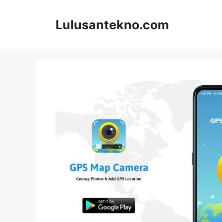
Skip
to
Lulusantekno.com
content