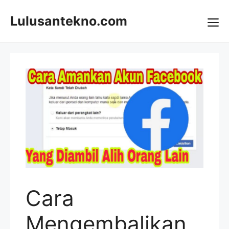
Skip
to
Lulusantekno.com
content
Me
Cara
Mengembalikan