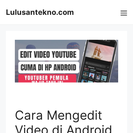
Skip
to
Lulusantekno.com
content
Me
Cara Mengedit
Video di Android