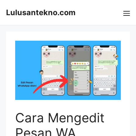
Skip
to
Lulusantekno.com
content
Me
Cara Mengedit
Pesan WA