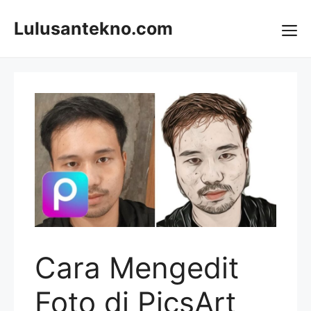
Skip
to
Lulusantekno.com
content
Me
Cara Mengedit
Foto di PicsArt