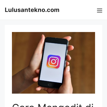
Skip
to
Lulusantekno.com
content
Me