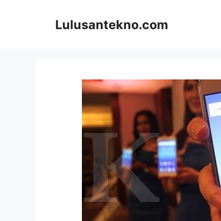
Skip
to
Lulusantekno.com
content