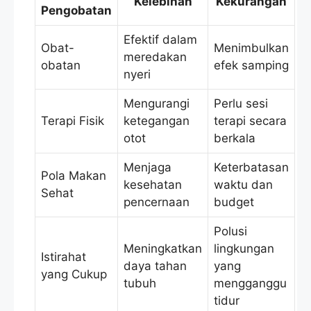
Kelebihan
Kekurangan
Pengobatan
Efektif dalam
Obat-
Menimbulkan
meredakan
obatan
efek samping
nyeri
Mengurangi
Perlu sesi
Terapi Fisik
ketegangan
terapi secara
otot
berkala
Menjaga
Keterbatasan
Pola Makan
kesehatan
waktu dan
Sehat
pencernaan
budget
Polusi
Meningkatkan
lingkungan
Istirahat
daya tahan
yang
yang Cukup
tubuh
mengganggu
tidur