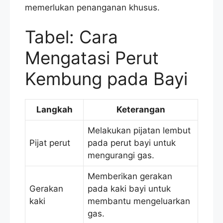
memerlukan penanganan khusus.
Tabel: Cara
Mengatasi Perut
Kembung pada Bayi
Langkah
Keterangan
Melakukan pijatan lembut
Pijat perut
pada perut bayi untuk
mengurangi gas.
Memberikan gerakan
Gerakan
pada kaki bayi untuk
kaki
membantu mengeluarkan
gas.