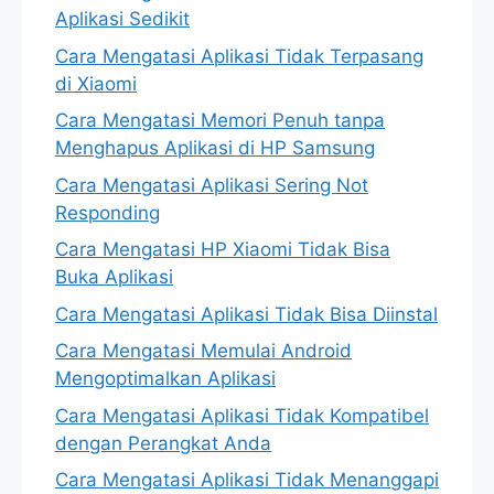
Aplikasi Sedikit
Cara Mengatasi Aplikasi Tidak Terpasang
di Xiaomi
Cara Mengatasi Memori Penuh tanpa
Menghapus Aplikasi di HP Samsung
Cara Mengatasi Aplikasi Sering Not
Responding
Cara Mengatasi HP Xiaomi Tidak Bisa
Buka Aplikasi
Cara Mengatasi Aplikasi Tidak Bisa Diinstal
Cara Mengatasi Memulai Android
Mengoptimalkan Aplikasi
Cara Mengatasi Aplikasi Tidak Kompatibel
dengan Perangkat Anda
Cara Mengatasi Aplikasi Tidak Menanggapi