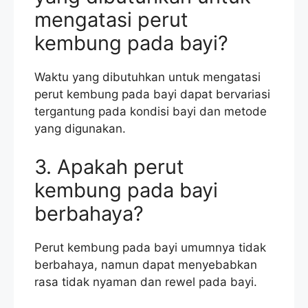
mengatasi perut
kembung pada bayi?
Waktu yang dibutuhkan untuk mengatasi
perut kembung pada bayi dapat bervariasi
tergantung pada kondisi bayi dan metode
yang digunakan.
3. Apakah perut
kembung pada bayi
berbahaya?
Perut kembung pada bayi umumnya tidak
berbahaya, namun dapat menyebabkan
rasa tidak nyaman dan rewel pada bayi.