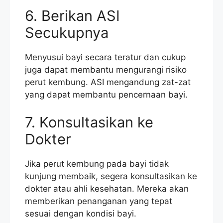
6. Berikan ASI
Secukupnya
Menyusui bayi secara teratur dan cukup
juga dapat membantu mengurangi risiko
perut kembung. ASI mengandung zat-zat
yang dapat membantu pencernaan bayi.
7. Konsultasikan ke
Dokter
Jika perut kembung pada bayi tidak
kunjung membaik, segera konsultasikan ke
dokter atau ahli kesehatan. Mereka akan
memberikan penanganan yang tepat
sesuai dengan kondisi bayi.