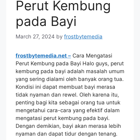
Perut Kembung
pada Bayi
March 27, 2024
by
frostbytemedia
frostbytemedia.net –
Cara Mengatasi
Perut Kembung pada Bayi Halo guys, perut
kembung pada bayi adalah masalah umum
yang sering dialami oleh banyak orang tua.
Kondisi ini dapat membuat bayi merasa
tidak nyaman dan rewel. Oleh karena itu,
penting bagi kita sebagai orang tua untuk
mengetahui cara-cara yang efektif dalam
mengatasi perut kembung pada bayi.
Dengan demikian, bayi akan merasa lebih
nyaman dan dapat tidur dengan tenang.