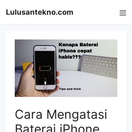
Skip
to
Lulusantekno.com
content
Me
Cara Mengatasi
Baterai iPhone