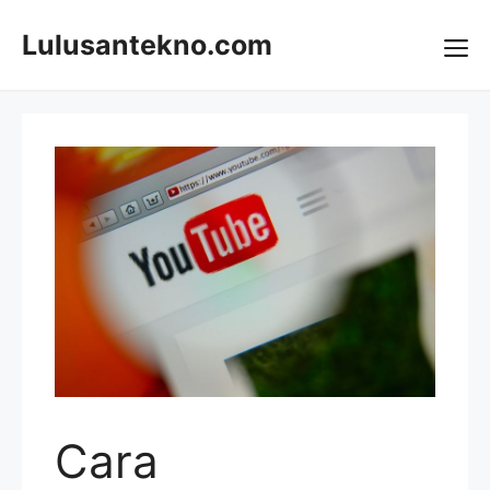
Skip
to
Lulusantekno.com
content
Me
Cara