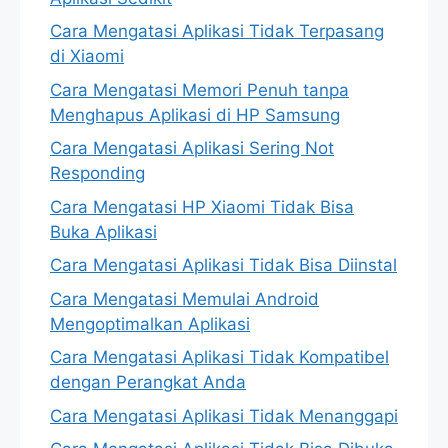
Cara Mengatasi Aplikasi Tidak Terpasang
di Xiaomi
Cara Mengatasi Memori Penuh tanpa
Menghapus Aplikasi di HP Samsung
Cara Mengatasi Aplikasi Sering Not
Responding
Cara Mengatasi HP Xiaomi Tidak Bisa
Buka Aplikasi
Cara Mengatasi Aplikasi Tidak Bisa Diinstal
Cara Mengatasi Memulai Android
Mengoptimalkan Aplikasi
Cara Mengatasi Aplikasi Tidak Kompatibel
dengan Perangkat Anda
Cara Mengatasi Aplikasi Tidak Menanggapi