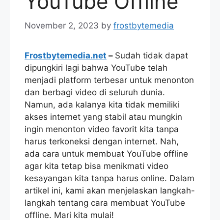
YouTube Offline
November 2, 2023
by
frostbytemedia
Frostbytemedia.net
–
Sudah tidak dapat
dipungkiri lagi bahwa YouTube telah
menjadi platform terbesar untuk menonton
dan berbagi video di seluruh dunia.
Namun, ada kalanya kita tidak memiliki
akses internet yang stabil atau mungkin
ingin menonton video favorit kita tanpa
harus terkoneksi dengan internet. Nah,
ada cara untuk membuat YouTube offline
agar kita tetap bisa menikmati video
kesayangan kita tanpa harus online. Dalam
artikel ini, kami akan menjelaskan langkah-
langkah tentang cara membuat YouTube
offline. Mari kita mulai!