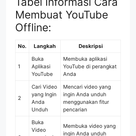
Tabel Informasi Cara
Membuat YouTube
Offline:
No.
Langkah
Deskripsi
Buka
Membuka aplikasi
1
Aplikasi
YouTube di perangkat
YouTube
Anda
Cari Video
Mencari video yang
yang Ingin
ingin Anda unduh
2
Anda
menggunakan fitur
Unduh
pencarian
Buka
Membuka video yang
Video
ingin Anda unduh