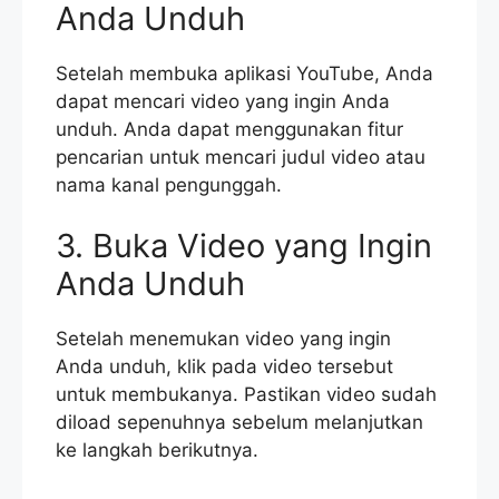
Anda Unduh
Setelah membuka aplikasi YouTube, Anda
dapat mencari video yang ingin Anda
unduh. Anda dapat menggunakan fitur
pencarian untuk mencari judul video atau
nama kanal pengunggah.
3. Buka Video yang Ingin
Anda Unduh
Setelah menemukan video yang ingin
Anda unduh, klik pada video tersebut
untuk membukanya. Pastikan video sudah
diload sepenuhnya sebelum melanjutkan
ke langkah berikutnya.