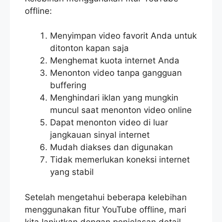
offline:
Menyimpan video favorit Anda untuk
ditonton kapan saja
Menghemat kuota internet Anda
Menonton video tanpa gangguan
buffering
Menghindari iklan yang mungkin
muncul saat menonton video online
Dapat menonton video di luar
jangkauan sinyal internet
Mudah diakses dan digunakan
Tidak memerlukan koneksi internet
yang stabil
Setelah mengetahui beberapa kelebihan
menggunakan fitur YouTube offline, mari
kita lanjutkan dengan penjelasan detail