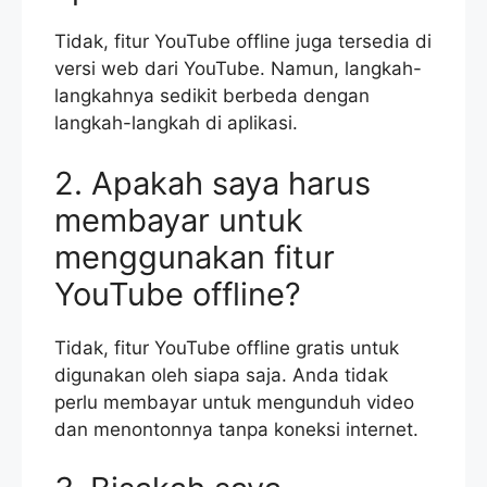
Tidak, fitur YouTube offline juga tersedia di
versi web dari YouTube. Namun, langkah-
langkahnya sedikit berbeda dengan
langkah-langkah di aplikasi.
2. Apakah saya harus
membayar untuk
menggunakan fitur
YouTube offline?
Tidak, fitur YouTube offline gratis untuk
digunakan oleh siapa saja. Anda tidak
perlu membayar untuk mengunduh video
dan menontonnya tanpa koneksi internet.