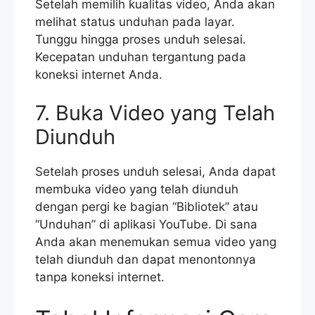
Setelah memilih kualitas video, Anda akan
melihat status unduhan pada layar.
Tunggu hingga proses unduh selesai.
Kecepatan unduhan tergantung pada
koneksi internet Anda.
7. Buka Video yang Telah
Diunduh
Setelah proses unduh selesai, Anda dapat
membuka video yang telah diunduh
dengan pergi ke bagian “Bibliotek” atau
“Unduhan” di aplikasi YouTube. Di sana
Anda akan menemukan semua video yang
telah diunduh dan dapat menontonnya
tanpa koneksi internet.