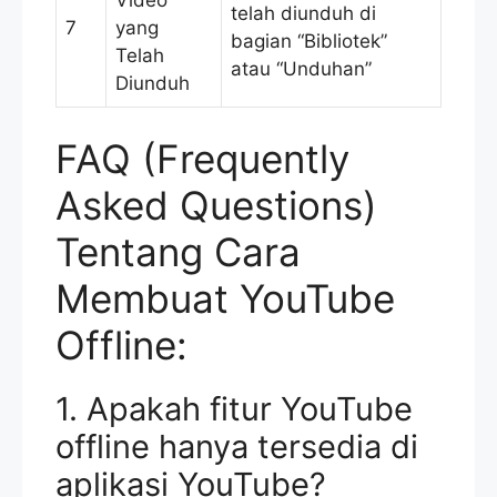
telah diunduh di
7
yang
bagian “Bibliotek”
Telah
atau “Unduhan”
Diunduh
FAQ (Frequently
Asked Questions)
Tentang Cara
Membuat YouTube
Offline:
1. Apakah fitur YouTube
offline hanya tersedia di
aplikasi YouTube?