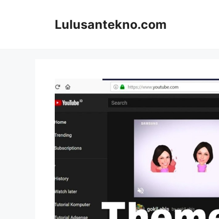
Skip
to
Lulusantekno.com
content