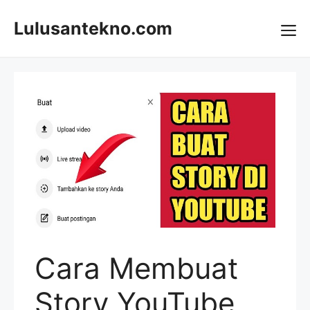
Skip
to
Lulusantekno.com
content
Me
Cara Membuat
Story YouTube