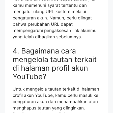
kamu memenuhi syarat tertentu dan
mengatur ulang URL kustom melalui
pengaturan akun. Namun, perlu diingat
bahwa perubahan URL dapat
mempengaruhi pengaksesan link akunmu
yang telah dibagikan sebelumnya.
4. Bagaimana cara
mengelola tautan terkait
di halaman profil akun
YouTube?
Untuk mengelola tautan terkait di halaman
profil akun YouTube, kamu perlu masuk ke
pengaturan akun dan menambahkan atau
menghapus tautan yang diinginkan.