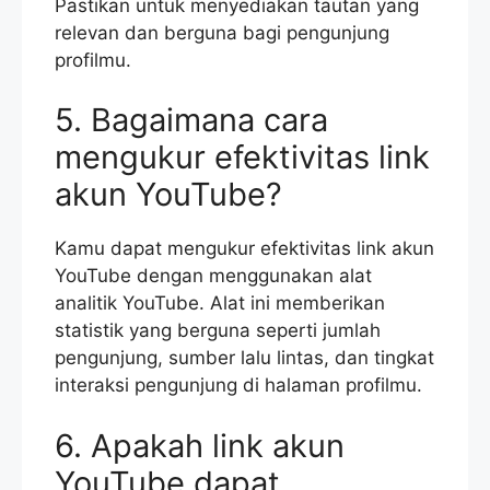
Pastikan untuk menyediakan tautan yang
relevan dan berguna bagi pengunjung
profilmu.
5. Bagaimana cara
mengukur efektivitas link
akun YouTube?
Kamu dapat mengukur efektivitas link akun
YouTube dengan menggunakan alat
analitik YouTube. Alat ini memberikan
statistik yang berguna seperti jumlah
pengunjung, sumber lalu lintas, dan tingkat
interaksi pengunjung di halaman profilmu.
6. Apakah link akun
YouTube dapat