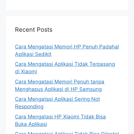
Recent Posts
Cara Mengatasi Memori HP Penuh Padahal
Aplikasi Sedikit
Cara Mengatasi Aplikasi Tidak Terpasang
di Xiaomi
Cara Mengatasi Memori Penuh tanpa
Menghapus Aplikasi di HP Samsung
Cara Mengatasi Aplikasi Sering Not
Responding
Cara Mengatasi HP Xiaomi Tidak Bisa
Buka Aplikasi