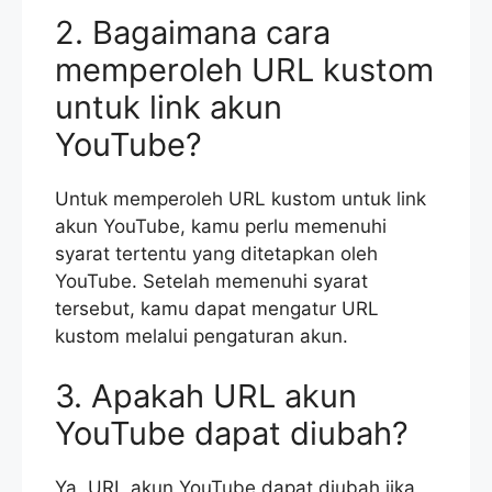
2. Bagaimana cara
memperoleh URL kustom
untuk link akun
YouTube?
Untuk memperoleh URL kustom untuk link
akun YouTube, kamu perlu memenuhi
syarat tertentu yang ditetapkan oleh
YouTube. Setelah memenuhi syarat
tersebut, kamu dapat mengatur URL
kustom melalui pengaturan akun.
3. Apakah URL akun
YouTube dapat diubah?
Ya, URL akun YouTube dapat diubah jika