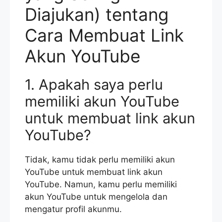
Diajukan) tentang
Cara Membuat Link
Akun YouTube
1. Apakah saya perlu
memiliki akun YouTube
untuk membuat link akun
YouTube?
Tidak, kamu tidak perlu memiliki akun
YouTube untuk membuat link akun
YouTube. Namun, kamu perlu memiliki
akun YouTube untuk mengelola dan
mengatur profil akunmu.