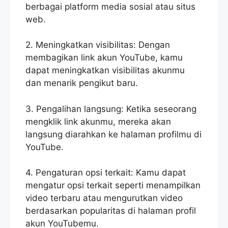
berbagai platform media sosial atau situs
web.
2. Meningkatkan visibilitas: Dengan
membagikan link akun YouTube, kamu
dapat meningkatkan visibilitas akunmu
dan menarik pengikut baru.
3. Pengalihan langsung: Ketika seseorang
mengklik link akunmu, mereka akan
langsung diarahkan ke halaman profilmu di
YouTube.
4. Pengaturan opsi terkait: Kamu dapat
mengatur opsi terkait seperti menampilkan
video terbaru atau mengurutkan video
berdasarkan popularitas di halaman profil
akun YouTubemu.