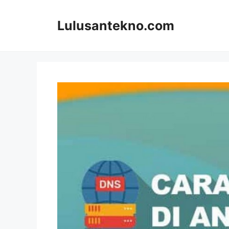
Skip
to
Lulusantekno.com
content