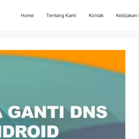
Home
Tentang Kami
Kontak
Kebijakan 