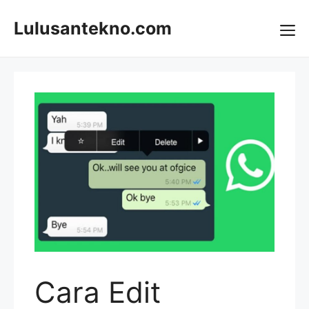
Skip
to
Lulusantekno.com
content
Me
Cara Edit