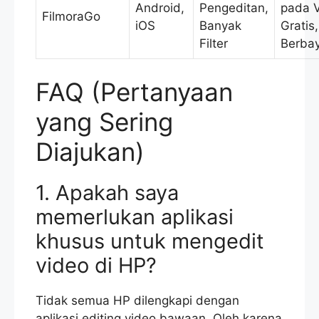
Android,
Pengeditan,
pada 
FilmoraGo
iOS
Banyak
Gratis,
Filter
Berba
FAQ (Pertanyaan
yang Sering
Diajukan)
1. Apakah saya
memerlukan aplikasi
khusus untuk mengedit
video di HP?
Tidak semua HP dilengkapi dengan
aplikasi editing video bawaan. Oleh karena