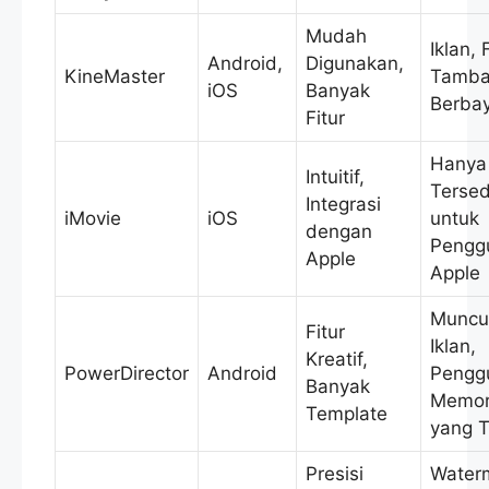
Mudah
Iklan, 
Android,
Digunakan,
KineMaster
Tamba
iOS
Banyak
Berba
Fitur
Hanya
Intuitif,
Tersed
Integrasi
iMovie
iOS
untuk
dengan
Pengg
Apple
Apple
Muncu
Fitur
Iklan,
Kreatif,
PowerDirector
Android
Pengg
Banyak
Memor
Template
yang T
Presisi
Water