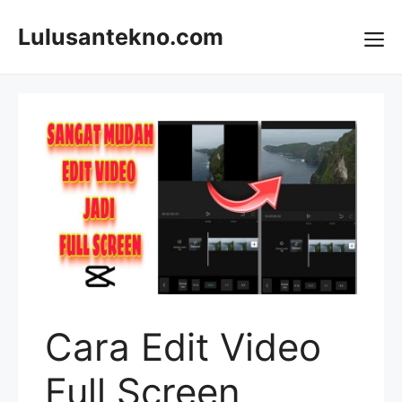
Skip
to
Lulusantekno.com
content
Me
Cara Edit Video
Full Screen