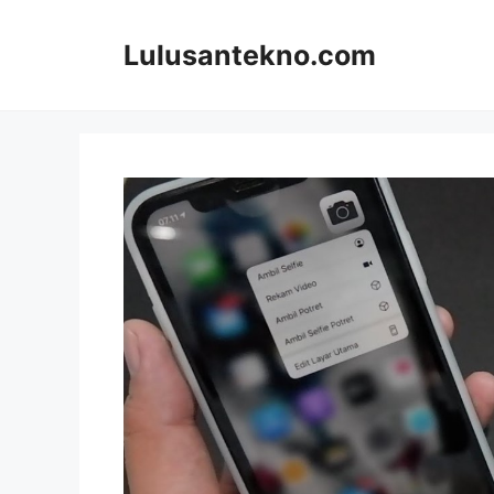
Skip
to
Lulusantekno.com
content