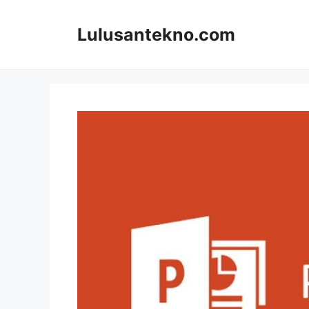
Skip
to
Lulusantekno.com
content