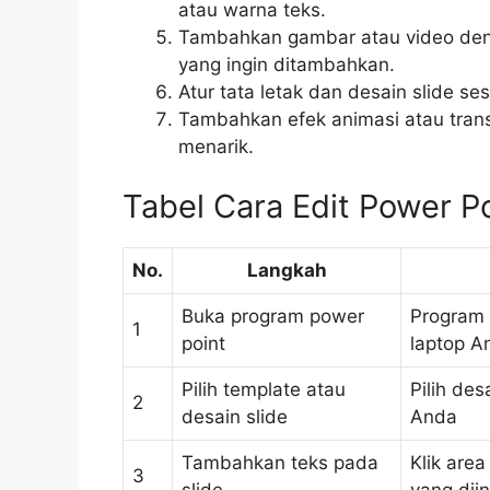
atau warna teks.
Tambahkan gambar atau video denga
yang ingin ditambahkan.
Atur tata letak dan desain slide s
Tambahkan efek animasi atau transi
menarik.
Tabel Cara Edit Power P
No.
Langkah
Buka program power
Program 
1
point
laptop A
Pilih template atau
Pilih de
2
desain slide
Anda
Tambahkan teks pada
Klik are
3