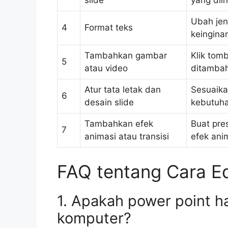
slide
yang dii
Ubah jen
4
Format teks
keingina
Tambahkan gambar
Klik tomb
5
atau video
ditamba
Atur tata letak dan
Sesuaika
6
desain slide
kebutuh
Tambahkan efek
Buat pre
7
animasi atau transisi
efek anim
FAQ tentang Cara Ed
1. Apakah power point ha
komputer?