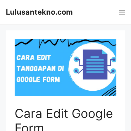
Skip
to
Lulusantekno.com
content
Me
Cara Edit Google
Form