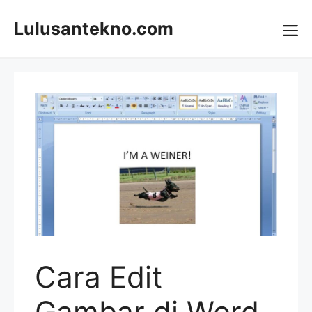
Skip
to
Lulusantekno.com
content
Me
Cara Edit
Gambar di Word