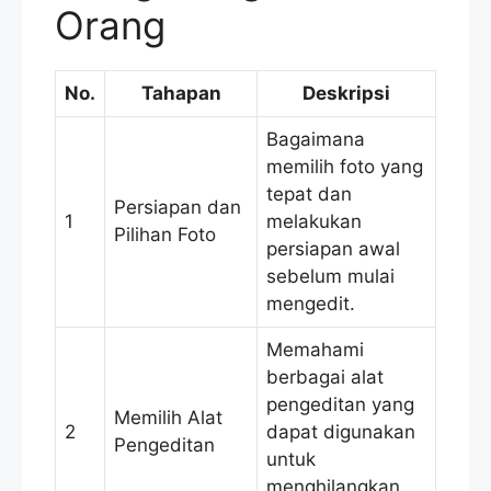
Orang
No.
Tahapan
Deskripsi
Bagaimana
memilih foto yang
tepat dan
Persiapan dan
1
melakukan
Pilihan Foto
persiapan awal
sebelum mulai
mengedit.
Memahami
berbagai alat
pengeditan yang
Memilih Alat
2
dapat digunakan
Pengeditan
untuk
menghilangkan