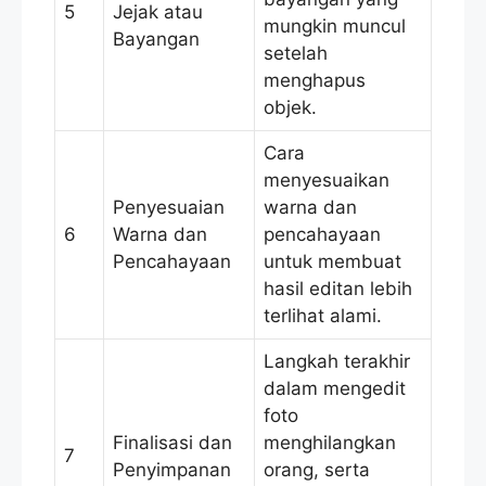
5
Jejak atau
mungkin muncul
Bayangan
setelah
menghapus
objek.
Cara
menyesuaikan
Penyesuaian
warna dan
6
Warna dan
pencahayaan
Pencahayaan
untuk membuat
hasil editan lebih
terlihat alami.
Langkah terakhir
dalam mengedit
foto
Finalisasi dan
menghilangkan
7
Penyimpanan
orang, serta