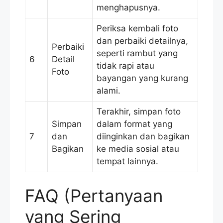
menghapusnya.
Periksa kembali foto
dan perbaiki detailnya,
Perbaiki
seperti rambut yang
6
Detail
tidak rapi atau
Foto
bayangan yang kurang
alami.
Terakhir, simpan foto
Simpan
dalam format yang
7
dan
diinginkan dan bagikan
Bagikan
ke media sosial atau
tempat lainnya.
FAQ (Pertanyaan
yang Sering