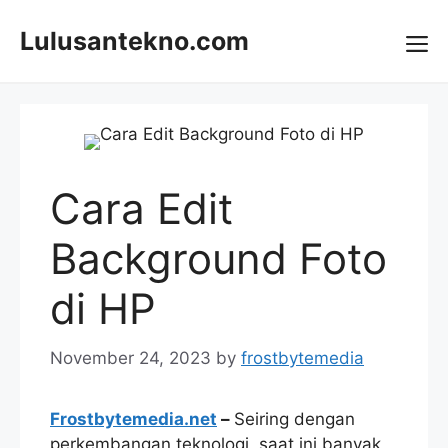
Skip
to
Lulusantekno.com
content
Me
Cara Edit
Background Foto
di HP
November 24, 2023
by
frostbytemedia
Frostbytemedia.net
–
Seiring dengan
perkembangan teknologi, saat ini banyak