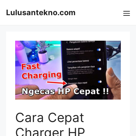
Skip
to
Lulusantekno.com
content
Me
Cara Cepat
Charger HP