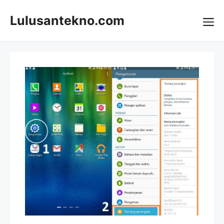
Skip
to
Lulusantekno.com
content
Me