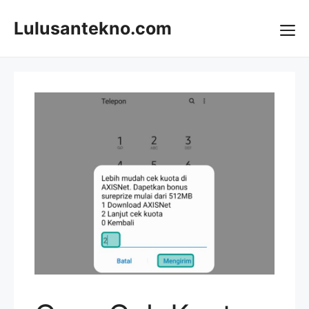
Skip
to
Lulusantekno.com
content
Me