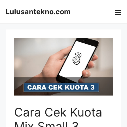
Skip
to
Lulusantekno.com
content
Me
Cara Cek Kuota
Mix Small 3