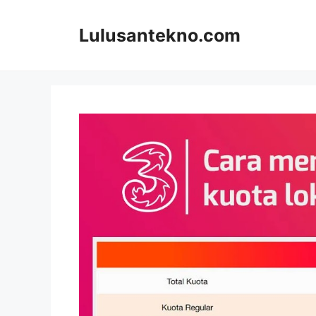
Skip
to
Lulusantekno.com
content