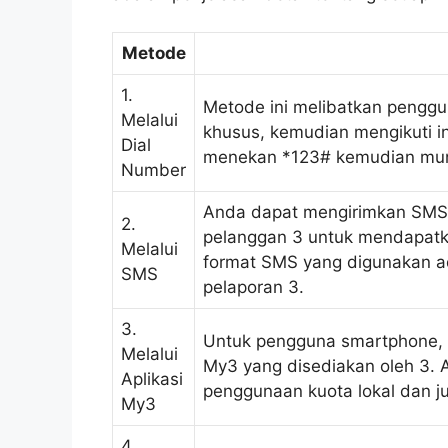
Metode
1.
Metode ini melibatkan peng
Melalui
khusus, kemudian mengikuti in
Dial
menekan *123# kemudian munc
Number
Anda dapat mengirimkan SMS 
2.
pelanggan 3 untuk mendapatka
Melalui
format SMS yang digunakan ad
SMS
pelaporan 3.
3.
Untuk pengguna smartphone, 
Melalui
My3 yang disediakan oleh 3. 
Aplikasi
penggunaan kuota lokal dan ju
My3
4.