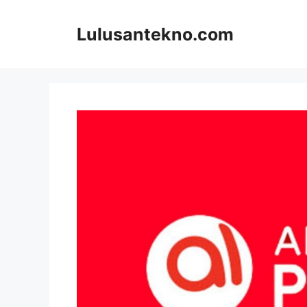
Skip
to
Lulusantekno.com
content