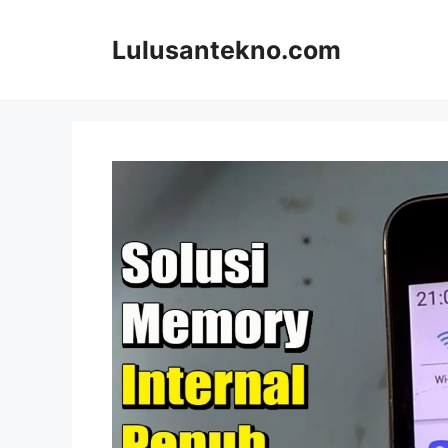
Skip
to
Lulusantekno.com
content