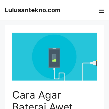
Skip
to
Lulusantekno.com
content
Me
Cara Agar
Baterai Awet