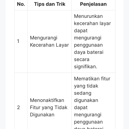
No.
Tips dan Trik
Penjelasan
Menurunkan
kecerahan layar
dapat
Mengurangi
mengurangi
1
Kecerahan Layar
penggunaan
daya baterai
secara
signifikan.
Mematikan fitur
yang tidak
sedang
Menonaktifkan
digunakan
2
Fitur yang Tidak
dapat
Digunakan
mengurangi
penggunaan