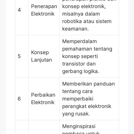
Penerapan
konsep elektronik,
4
Elektronik
misalnya dalam
robotika atau sistem
keamanan.
Memperdalam
pemahaman tentang
Konsep
5
konsep seperti
Lanjutan
transistor dan
gerbang logika.
Memberikan panduan
tentang cara
Perbaikan
6
memperbaiki
Elektronik
perangkat elektronik
yang rusak.
Menginspirasi
pembaca untuk