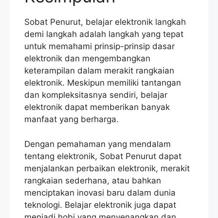
Sobat Penurut, belajar elektronik langkah
demi langkah adalah langkah yang tepat
untuk memahami prinsip-prinsip dasar
elektronik dan mengembangkan
keterampilan dalam merakit rangkaian
elektronik. Meskipun memiliki tantangan
dan kompleksitasnya sendiri, belajar
elektronik dapat memberikan banyak
manfaat yang berharga.
Dengan pemahaman yang mendalam
tentang elektronik, Sobat Penurut dapat
menjalankan perbaikan elektronik, merakit
rangkaian sederhana, atau bahkan
menciptakan inovasi baru dalam dunia
teknologi. Belajar elektronik juga dapat
menjadi hobi yang menyenangkan dan