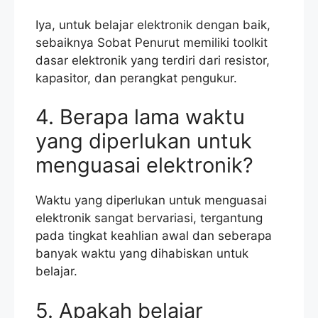
Iya, untuk belajar elektronik dengan baik,
sebaiknya Sobat Penurut memiliki toolkit
dasar elektronik yang terdiri dari resistor,
kapasitor, dan perangkat pengukur.
4. Berapa lama waktu
yang diperlukan untuk
menguasai elektronik?
Waktu yang diperlukan untuk menguasai
elektronik sangat bervariasi, tergantung
pada tingkat keahlian awal dan seberapa
banyak waktu yang dihabiskan untuk
belajar.
5. Apakah belajar