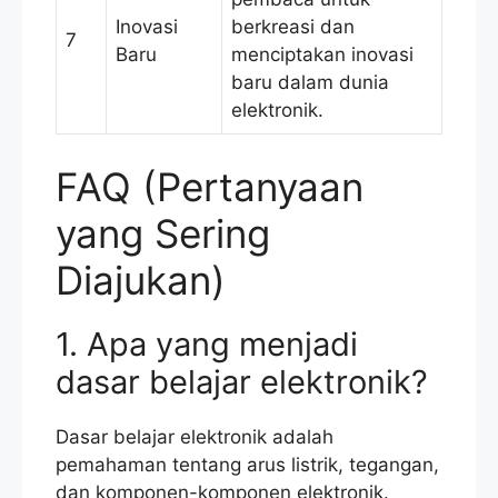
Inovasi
berkreasi dan
7
Baru
menciptakan inovasi
baru dalam dunia
elektronik.
FAQ (Pertanyaan
yang Sering
Diajukan)
1. Apa yang menjadi
dasar belajar elektronik?
Dasar belajar elektronik adalah
pemahaman tentang arus listrik, tegangan,
dan komponen-komponen elektronik.