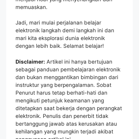
memuaskan.
Jadi, mari mulai perjalanan belajar
elektronik langkah demi langkah ini dan
mari kita eksplorasi dunia elektronik
dengan lebih baik. Selamat belajar!
Disclaimer:
Artikel ini hanya bertujuan
sebagai panduan pembelajaran elektronik
dan bukan menggantikan bimbingan dari
instruktur yang berpengalaman. Sobat
Penurut harus tetap berhati-hati dan
mengikuti petunjuk keamanan yang
ditetapkan saat bekerja dengan perangkat
elektronik. Penulis dan penerbit tidak
bertanggung jawab atas kerusakan atau
kehilangan yang mungkin terjadi akibat