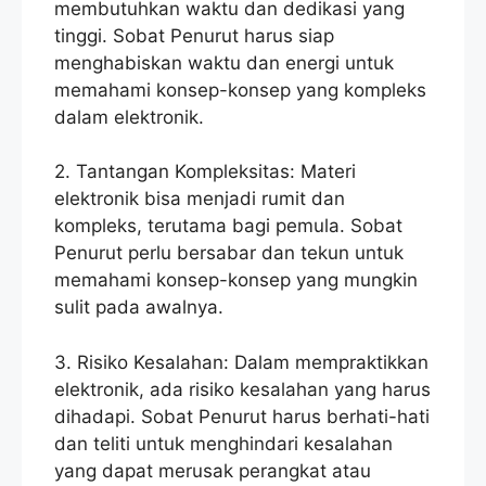
membutuhkan waktu dan dedikasi yang
tinggi. Sobat Penurut harus siap
menghabiskan waktu dan energi untuk
memahami konsep-konsep yang kompleks
dalam elektronik.
2. Tantangan Kompleksitas: Materi
elektronik bisa menjadi rumit dan
kompleks, terutama bagi pemula. Sobat
Penurut perlu bersabar dan tekun untuk
memahami konsep-konsep yang mungkin
sulit pada awalnya.
3. Risiko Kesalahan: Dalam mempraktikkan
elektronik, ada risiko kesalahan yang harus
dihadapi. Sobat Penurut harus berhati-hati
dan teliti untuk menghindari kesalahan
yang dapat merusak perangkat atau