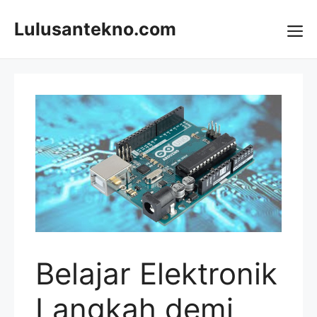
Skip
to
Lulusantekno.com
content
Me
Belajar Elektronik
Langkah demi