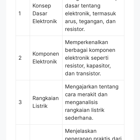
Konsep
dasar tentang
1
Dasar
elektronik, termasuk
Elektronik
arus, tegangan, dan
resistor.
Memperkenalkan
berbagai komponen
Komponen
2
elektronik seperti
Elektronik
resistor, kapasitor,
dan transistor.
Mengajarkan tentang
cara merakit dan
Rangkaian
3
menganalisis
Listrik
rangkaian listrik
sederhana.
Menjelaskan
penerapan praktis dari