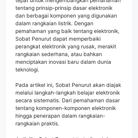
tepat untuk mengembangkan pemahaman
tentang prinsip-prinsip dasar elektronik
dan berbagai komponen yang digunakan
dalam rangkaian listrik. Dengan
pemahaman yang baik tentang elektronik,
Sobat Penurut dapat memperbaiki
perangkat elektronik yang rusak, merakit
rangkaian sederhana, atau bahkan
menciptakan inovasi baru dalam dunia
teknologi.
Pada artikel ini, Sobat Penurut akan diajak
melalui langkah-langkah belajar elektronik
secara sistematis. Dari pemahaman dasar
tentang komponen-komponen elektronik
hingga penerapan dalam rangkaian-
rangkaian praktis.