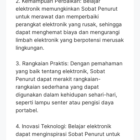
2. Kemampuan Perbaikan: Belajar
elektronik memungkinkan Sobat Penurut
untuk merawat dan memperbaiki
perangkat elektronik yang rusak, sehingga
dapat menghemat biaya dan mengurangi
limbah elektronik yang berpotensi merusak
lingkungan.
3. Rangkaian Praktis: Dengan pemahaman
yang baik tentang elektronik, Sobat
Penurut dapat merakit rangkaian-
rangkaian sederhana yang dapat
digunakan dalam kehidupan sehari-hari,
seperti lampu senter atau pengisi daya
portabel.
4. Inovasi Teknologi: Belajar elektronik
dapat menginspirasi Sobat Penurut untuk