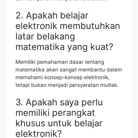
2. Apakah belajar
elektronik membutuhkan
latar belakang
matematika yang kuat?
Memiliki pemahaman dasar tentang
matematika akan sangat membantu dalam
memahami konsep-konsep elektronik,
tetapi bukan menjadi persyaratan mutlak.
3. Apakah saya perlu
memiliki perangkat
khusus untuk belajar
elektronik?