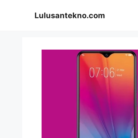
Skip
to
Lulusantekno.com
content