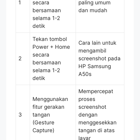
1
secara
paling umum
bersamaan
dan mudah
selama 1-2
detik
Tekan tombol
Cara lain untuk
Power + Home
mengambil
secara
2
screenshot pada
bersamaan
HP Samsung
selama 1-2
A50s
detik
Mempercepat
Menggunakan
proses
fitur gerakan
screenshot
3
tangan
dengan
(Gesture
menggesekkan
Capture)
tangan di atas
layar