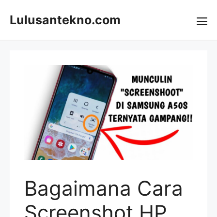
Skip
to
Lulusantekno.com
content
Me
Bagaimana Cara
Screenshot HP