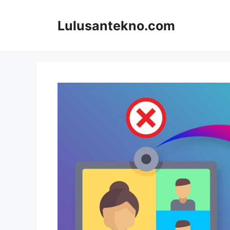
Skip
to
Lulusantekno.com
content