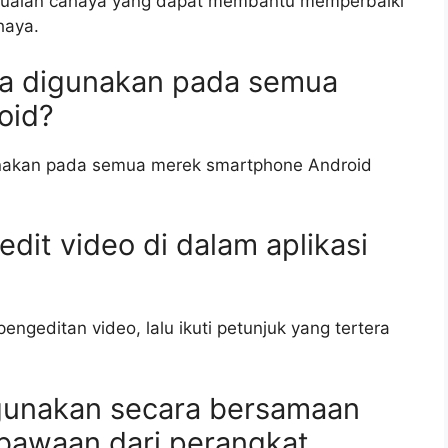
nyesuaian cahaya yang dapat membantu memperbaiki
haya.
bisa digunakan pada semua
oid?
gunakan pada semua merek smartphone Android
dit video di dalam aplikasi
r pengeditan video, lalu ikuti petunjuk yang tertera
digunakan secara bersamaan
 bawaan dari perangkat