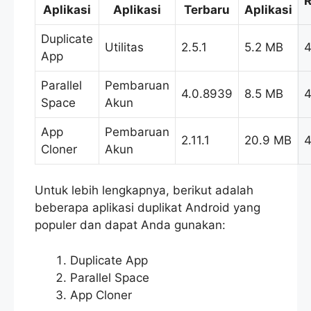
R
Aplikasi
Aplikasi
Terbaru
Aplikasi
Duplicate
Utilitas
2.5.1
5.2 MB
4
App
Parallel
Pembaruan
4.0.8939
8.5 MB
4
Space
Akun
App
Pembaruan
2.11.1
20.9 MB
4
Cloner
Akun
Untuk lebih lengkapnya, berikut adalah
beberapa aplikasi duplikat Android yang
populer dan dapat Anda gunakan:
Duplicate App
Parallel Space
App Cloner