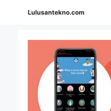
Skip
to
Lulusantekno.com
content