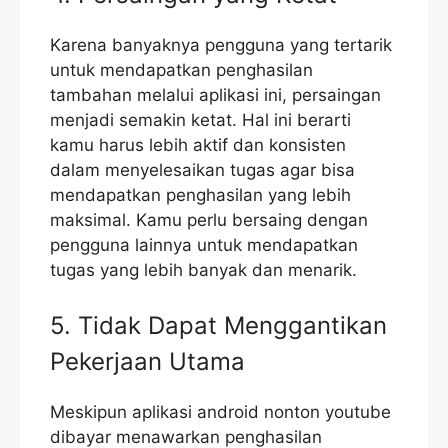
Karena banyaknya pengguna yang tertarik
untuk mendapatkan penghasilan
tambahan melalui aplikasi ini, persaingan
menjadi semakin ketat. Hal ini berarti
kamu harus lebih aktif dan konsisten
dalam menyelesaikan tugas agar bisa
mendapatkan penghasilan yang lebih
maksimal. Kamu perlu bersaing dengan
pengguna lainnya untuk mendapatkan
tugas yang lebih banyak dan menarik.
5. Tidak Dapat Menggantikan
Pekerjaan Utama
Meskipun aplikasi android nonton youtube
dibayar menawarkan penghasilan