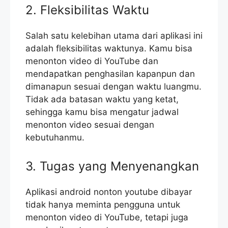
2. Fleksibilitas Waktu
Salah satu kelebihan utama dari aplikasi ini
adalah fleksibilitas waktunya. Kamu bisa
menonton video di YouTube dan
mendapatkan penghasilan kapanpun dan
dimanapun sesuai dengan waktu luangmu.
Tidak ada batasan waktu yang ketat,
sehingga kamu bisa mengatur jadwal
menonton video sesuai dengan
kebutuhanmu.
3. Tugas yang Menyenangkan
Aplikasi android nonton youtube dibayar
tidak hanya meminta pengguna untuk
menonton video di YouTube, tetapi juga