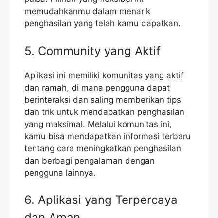
memudahkanmu dalam menarik
penghasilan yang telah kamu dapatkan.
5. Community yang Aktif
Aplikasi ini memiliki komunitas yang aktif
dan ramah, di mana pengguna dapat
berinteraksi dan saling memberikan tips
dan trik untuk mendapatkan penghasilan
yang maksimal. Melalui komunitas ini,
kamu bisa mendapatkan informasi terbaru
tentang cara meningkatkan penghasilan
dan berbagi pengalaman dengan
pengguna lainnya.
6. Aplikasi yang Terpercaya
dan Aman