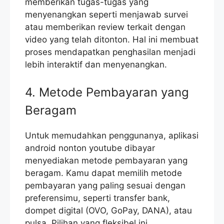
memberikan tugas-tugas yang
menyenangkan seperti menjawab survei
atau memberikan review terkait dengan
video yang telah ditonton. Hal ini membuat
proses mendapatkan penghasilan menjadi
lebih interaktif dan menyenangkan.
4. Metode Pembayaran yang
Beragam
Untuk memudahkan penggunanya, aplikasi
android nonton youtube dibayar
menyediakan metode pembayaran yang
beragam. Kamu dapat memilih metode
pembayaran yang paling sesuai dengan
preferensimu, seperti transfer bank,
dompet digital (OVO, GoPay, DANA), atau
pulsa. Pilihan yang fleksibel ini