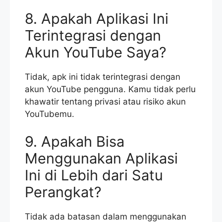
8. Apakah Aplikasi Ini
Terintegrasi dengan
Akun YouTube Saya?
Tidak, apk ini tidak terintegrasi dengan
akun YouTube pengguna. Kamu tidak perlu
khawatir tentang privasi atau risiko akun
YouTubemu.
9. Apakah Bisa
Menggunakan Aplikasi
Ini di Lebih dari Satu
Perangkat?
Tidak ada batasan dalam menggunakan