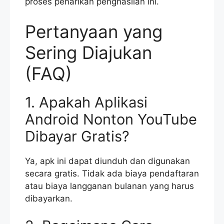
proses penarikan penghasilan ini.
Pertanyaan yang
Sering Diajukan
(FAQ)
1. Apakah Aplikasi
Android Nonton YouTube
Dibayar Gratis?
Ya, apk ini dapat diunduh dan digunakan
secara gratis. Tidak ada biaya pendaftaran
atau biaya langganan bulanan yang harus
dibayarkan.