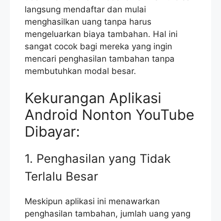
langsung mendaftar dan mulai
menghasilkan uang tanpa harus
mengeluarkan biaya tambahan. Hal ini
sangat cocok bagi mereka yang ingin
mencari penghasilan tambahan tanpa
membutuhkan modal besar.
Kekurangan Aplikasi
Android Nonton YouTube
Dibayar:
1. Penghasilan yang Tidak
Terlalu Besar
Meskipun aplikasi ini menawarkan
penghasilan tambahan, jumlah uang yang