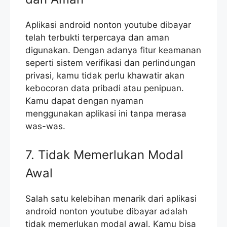
Aplikasi android nonton youtube dibayar
telah terbukti terpercaya dan aman
digunakan. Dengan adanya fitur keamanan
seperti sistem verifikasi dan perlindungan
privasi, kamu tidak perlu khawatir akan
kebocoran data pribadi atau penipuan.
Kamu dapat dengan nyaman
menggunakan aplikasi ini tanpa merasa
was-was.
7. Tidak Memerlukan Modal
Awal
Salah satu kelebihan menarik dari aplikasi
android nonton youtube dibayar adalah
tidak memerlukan modal awal. Kamu bisa