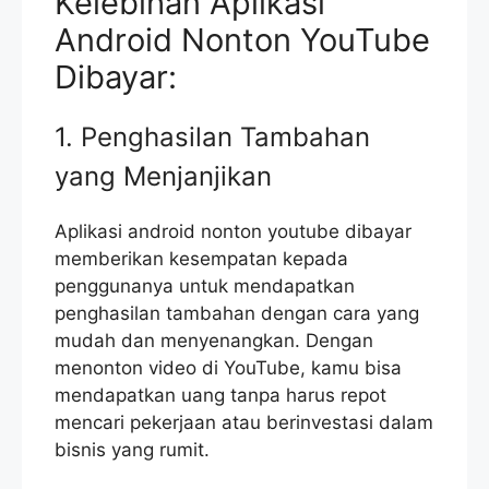
Kelebihan Aplikasi
Android Nonton YouTube
Dibayar:
1. Penghasilan Tambahan
yang Menjanjikan
Aplikasi android nonton youtube dibayar
memberikan kesempatan kepada
penggunanya untuk mendapatkan
penghasilan tambahan dengan cara yang
mudah dan menyenangkan. Dengan
menonton video di YouTube, kamu bisa
mendapatkan uang tanpa harus repot
mencari pekerjaan atau berinvestasi dalam
bisnis yang rumit.