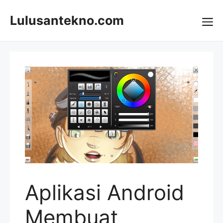
Skip
to
Lulusantekno.com
content
Me
Aplikasi Android
Membuat