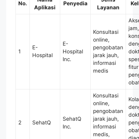
No.
Penyedia
Ke
Aplikasi
Layanan
Aks
jam,
Konsultasi
kons
online,
E-
den
E-
pengobatan
1
Hospital
dok
Hospital
jarak jauh,
Inc.
spes
informasi
fitur
medis
pen
oba
Konsultasi
Kola
online,
den
pengobatan
dokt
SehatQ
jarak jauh,
2
SehatQ
pen
Inc.
informasi
obat
medis,
dia