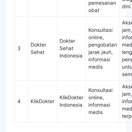
pemesanan
dini
obat
Aks
Konsultasi
jam,
online,
info
Dokter
Dokter
pengobatan
med
3
Sehat
Sehat
jarak jauh,
leng
Indonesia
informasi
pen
medis
unt
sem
Aks
Konsultasi
jam,
KlikDokter
online,
4
KlikDokter
info
Indonesia
informasi
med
medis
ter