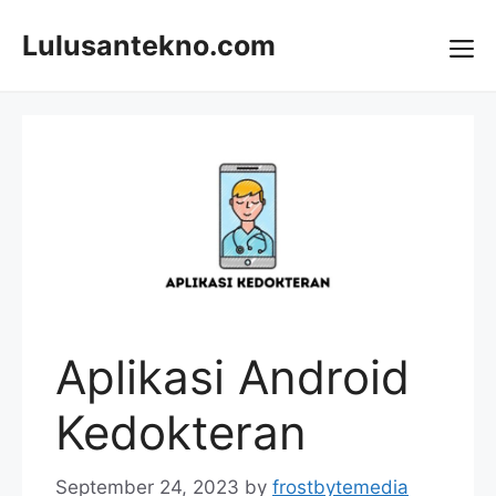
Skip
to
Lulusantekno.com
content
Me
Aplikasi Android
Kedokteran
September 24, 2023
by
frostbytemedia